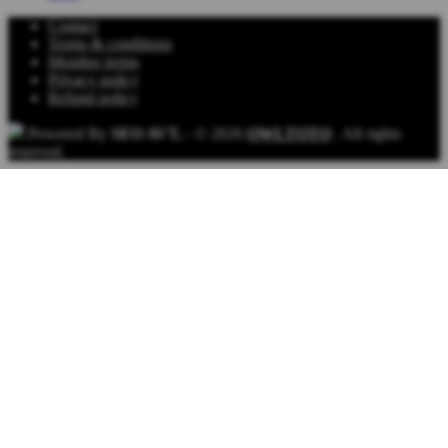
Contact
Terms & conditions
Member terms
Privacy policy
Refund policy
Powered By
SEO AVT,
- © 2026
OWLTOTO
. All rights
reserved.