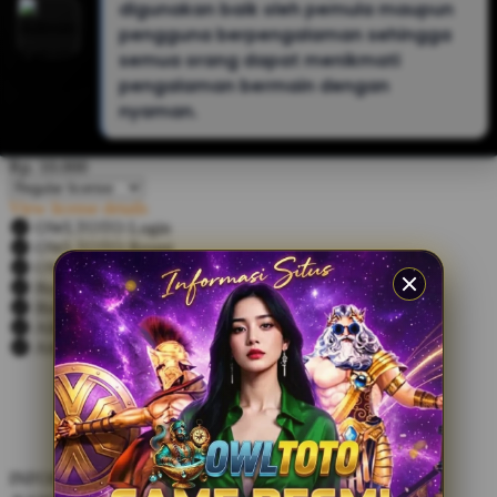
digunakan baik oleh pemula maupun
pengguna berpengalaman sehingga
semua orang dapat menikmati
pengalaman bermain dengan
nyaman.
Rp.
10.000
View license details
OWLTOTO Login
OWLTOTO Resmi
OWLTOTO Resmi
Bonus OWLTOTO
Bonus OWLTOTO
Alternatif OWLTOTO
Alternatif OWLTOTO
INFORMASI SITUS OWLTOTO