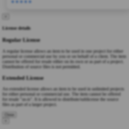
★★★★★
×
License details
Regular License
A regular license allows an item to be used in one project for either
personal or commercial use by you or on behalf of a client. The item
cannot be offered for resale either on its own or as part of a project.
Distribution of source files is not permitted.
Extended License
An extended license allows an item to be used in unlimited projects
for either personal or commercial use. The item cannot be offered
for resale "as-is". It is allowed to distribute/sublicense the source
files as part of a larger project.
Close
×